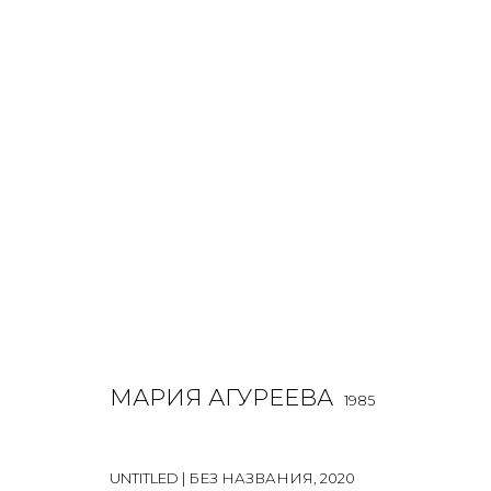
МАРИЯ АГУРЕЕВА
1985
OVERVIEW
BIOGRAPHY
WORKS
EXHIBITIONS
МАРИЯ АГУРЕЕВА
1985
UNTITLED | БЕЗ НАЗВАНИЯ
,
2020