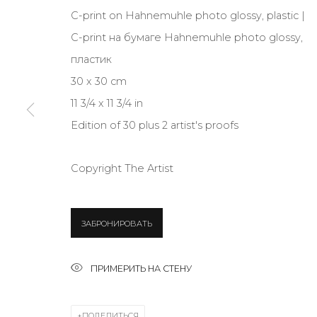
С-print on Hahnemuhle photo glossy, plastic |
С-print на бумаге Hahnemuhle photo glossy,
JOIN OUR MAILING LIST
пластик
First name *
30 x 30 cm
11 3/4 x 11 3/4 in
Edition of 30 plus 2 artist's proofs
* denotes required fields
Copyright The Artist
КОНТАКТЫ
ЗАБРОНИРОВАТЬ
ул. Жуковского д. 28, Санкт-Петербург, Россия, 1
+7 (812) 275-97-62
ПРИМЕРИТЬ НА СТЕНУ
Режим работы:
Вт - вс: 12:00 - 20:00
info@annanova-gallery.ru
ПОДЕЛИТЬСЯ