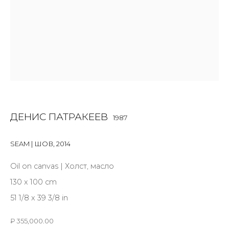
First name *
Last name *
Email *
ДЕНИС ПАТРАКЕЕВ
1987
SIGNUP
SEAM | ШОВ
,
2014
* denotes required fields
Oil on canvas | Холст, масло
130 x 100 cm
51 1/8 x 39 3/8 in
КОНТАКТЫ
₽ 355,000.00