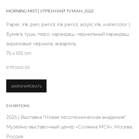
First name *
MORNING MIST | УТРЕННИЙ ТУМАН
,
2022
Paper, ink, pen, pencil, ink pencil, acrylic ink, watercolor |
Last name *
Бумага, тушь, перо, карандаш, чернильный карандаш,
акриловые чернила, акварель
75 х 105 cm
Email *
₽ 117,000.00
SIGNUP
ЗАБРОНИРОВАТЬ
* denotes required fields
EXHIBITIONS
2025 | Выставка "Новая лесотехническая академия",
Музейно-выставочный центр «Солянка МСК», Москва,
КОНТАКТЫ
Россия