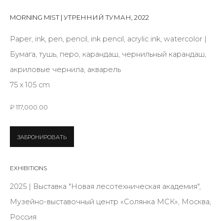
First name *
MORNING MIST | УТРЕННИЙ ТУМАН
,
2022
Paper, ink, pen, pencil, ink pencil, acrylic ink, watercolor |
Last name *
Бумага, тушь, перо, карандаш, чернильный карандаш,
акриловые чернила, акварель
75 х 105 cm
Email *
₽ 117,000.00
SIGNUP
ЗАБРОНИРОВАТЬ
* denotes required fields
EXHIBITIONS
2025 | Выставка "Новая лесотехническая академия",
Музейно-выставочный центр «Солянка МСК», Москва,
CONTACT US
Россия