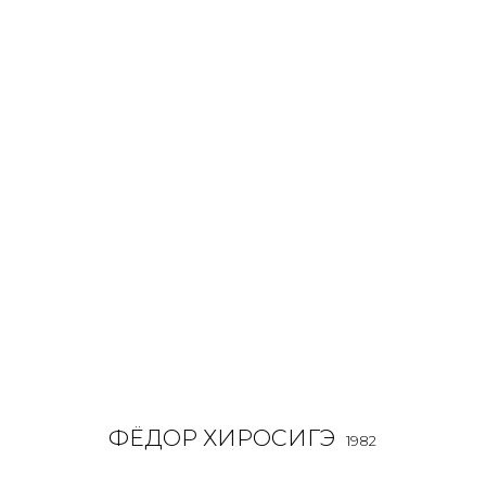
ФЁДОР ХИРОСИГЭ
1982
OVERVIEW
BIOGRAPHY
WORKS
EXHIBITIONS
ALL
INSTALLATION
MIX MEDIA
PAINTING
SCU
ФЁДОР ХИРОСИГЭ
1982