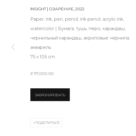
INSIGHT | ОЗАРЕНИЕ
,
2022
JOIN OUR MAILING LIST
Paper, ink, pen, pencil, ink pencil, acrylic ink,
watercolor | Бумага, тушь, перо, карандаш,
First name *
чернильный карандаш, акриловые чернила,
акварель
* denotes required fields
75 х 105 cm
₽ 117,000.00
КОНТАКТЫ
ЗАБРОНИРОВАТЬ
ул. Жуковского д. 28, Санкт-Петербург, Россия, 1
+7 (812) 275-97-62
Режим работы:
ПОДЕЛИТЬСЯ
Вт - вс: 12:00 - 20:00
info@annanova-gallery.ru