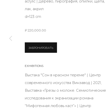
acrylic | Дерево, пирография, опилки, щепа,
лак, акрил
JOIN OUR MAILING LIST
d=123 cm
First name *
₽ 220,000.00
* denotes required fields
ЗАБРОНИРОВАТЬ
EXHIBITIONS
КОНТАКТЫ
Выстака "Сон в красном тереме" | Центр
ул. Жуковского д. 28, Санкт-Петербург, Россия, 1
современного искусства Винзавод | 2021;
+7 (812) 275-97-62
Выставка «Грезы о молоке. Семиотические
Режим работы:
исследования к экранизации романа
Вт - вс: 12:00 - 20:00
“Мифогенная любовь каст”» | Центр
info@annanova-gallery.ru