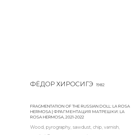
ФЁДОР ХИРОСИГЭ
1982
ФЁДОР ХИРОСИГЭ
OVERVIEW
BIOGRAPHY
WORKS
EXHIBITIONS
1982
FRAGMENTATION OF THE RUSSIAN DOLL: LA ROSA
HERMOSA | ФРАГМЕНТАЦИЯ МАТРЕШКИ: LA
ROSA HERMOSA
,
2021-2022
Wood, pyrography, sawdust, chip, varnish,