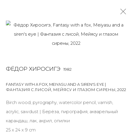
ФЁДОР ХИРОСИГЭ
1982
OVERVIEW
BIOGRAPHY
WORKS
EXHIBITIONS
ART FAIRS
NEWS
PUBLICATIONS
ПУБЛИКАЦИИ
ФЁДОР ХИРОСИГЭ
1982
ВИДЕО
СОБЫТИЯ
ВИДЕО
FANTASY WITH A FOX, MEIYASU AND A SIREN'S EYE |
ФАНТАЗИЯ С ЛИСОЙ, МЕЙЯСУ И ГЛАЗОМ СИРЕНЫ
,
2022
JOIN OUR MAILING LIST
Birch wood, pyrography, watercolor pencil, varnish,
acrylic, sawdust | Берёза, пирография, акварельный
First name *
карандаш, лак, акрил, опилки
25 x 24 x 9 cm