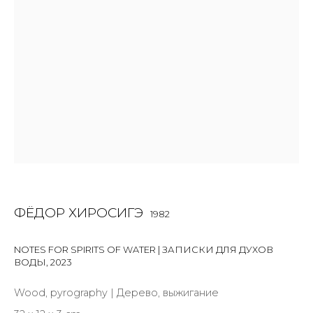
Last name *
Email *
SIGNUP
* denotes required fields
ФЁДОР ХИРОСИГЭ
1982
КОНТАКТЫ
NOTES FOR SPIRITS OF WATER | ЗАПИСКИ ДЛЯ ДУХОВ
ул. Жуковского д. 28, Санкт-Петербург, Россия,
ВОДЫ
,
2023
191014
Wood, pyrography | Дерево, выжигание
+7 (812) 275-97-62