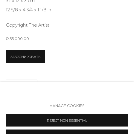
32 x 12 x 3 cm
Режим работы:
12 5/8 x 4 3/4 x 1 1/8 in
Вт - вс: 12:00 - 20:00
info@annanova-gallery.ru
Copyright The Artist
Telegram
₽ 55,000.00
VK
ЗАБРОНИРОВАТЬ
ПОДЕЛИТЬСЯ
Политика обеспечения доступа
Manage cookies
MANAGE COOKIES
COPYRIGHT © 2026 ANNA NOVA GALLERY
SITE BY ARTLOGIC
REJECT NON ESSENTIAL