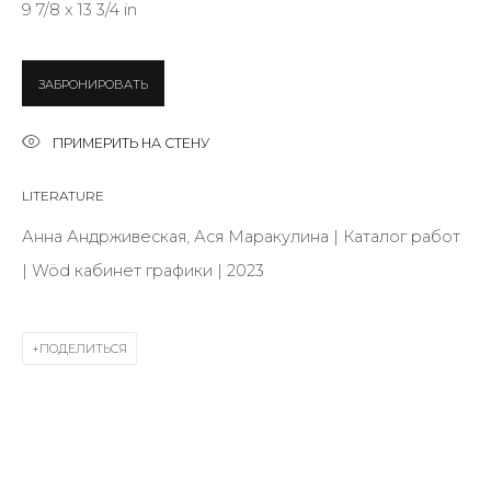
9 7/8 x 13 3/4 in
Last name *
ЗАБРОНИРОВАТЬ
ПРИМЕРИТЬ НА СТЕНУ
Email *
LITERATURE
Анна Андрживеская, Ася Маракулина | Каталог работ
SIGNUP
| Wöd кабинет графики | 2023
* denotes required fields
ПОДЕЛИТЬСЯ
КОНТАКТЫ
ул. Жуковского д. 28, Санкт-Петербург, Россия,