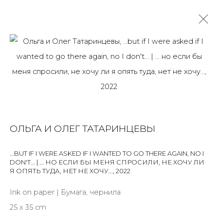
ОЛЬГА И ОЛЕГ ТАТАРИНЦЕВЫ
OVERVIEW
BIOGRAPHY
WORKS
EXHIBITIONS
NEWS
PUBLICATIONS
ПУБЛИКАЦИИ
САЙТ ХУДОЖНИКА
ОЛЬГА И ОЛЕГ ТАТАРИНЦЕВЫ
ALL
SCULPTURE
WORK ON PAPER
...BUT IF I WERE ASKED IF I WANTED TO GO THERE AGAIN, NO I
DON'T... | ... НО ЕСЛИ БЫ МЕНЯ СПРОСИЛИ, НЕ ХОЧУ ЛИ
Я ОПЯТЬ ТУДА, НЕТ НЕ ХОЧУ...
,
2022
Ink on paper | Бумага, чернила
JOIN OUR MAILING LIST
25 x 35 cm
First name *