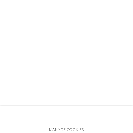
+7 (812) 275-97-62
info@annanova-gallery.ru
Telegram
VK
Accessibility Policy
Manage cookies
MANAGE COOKIES