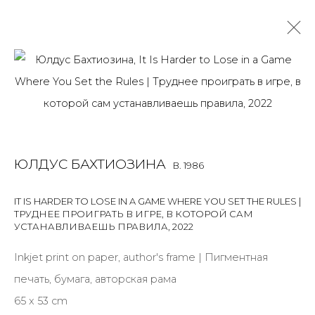
ULDUS BAKHTIOZINA
B. 1986
OVERVIEW
BIOGRAPHY
WORKS
EXHIBITIONS
ART FAIRS
NEWS
PUBLICATIONS
PRESS
VIDEO
ЮЛДУС БАХТИОЗИНА
B. 1986
EVENTS
ARTIST WEBSITE
ALL
LIGHTBOX
PHOTO
IT IS HARDER TO LOSE IN A GAME WHERE YOU SET THE RULES |
ТРУДНЕЕ ПРОИГРАТЬ В ИГРЕ, В КОТОРОЙ САМ
УСТАНАВЛИВАЕШЬ ПРАВИЛА
,
2022
Inkjet print on paper, author's frame | Пигментная
печать, бумага, авторская рама
JOIN OUR MAILING LIST
65 x 53 cm
First name *