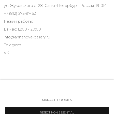
ул. Жуковского д. 28, Санкт-Петербург, Россия, 191014
+7 (812) 275-97-62
Режим работы:
Вт - вс: 12:00 - 20:00
info@annanova-gallery.ru
Telegram
VK
MANAGE COOKIES
Политика обеспечения доступа
Manage cookies
REJECT NON ESSENTIAL
COPYRIGHT © 2026 ANNA NOVA GALLERY
SITE BY ARTLOGIC