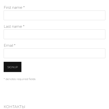
First name *
Last name *
Email *
SIGNUP
* denotes required fields
КОНТАКТЫ