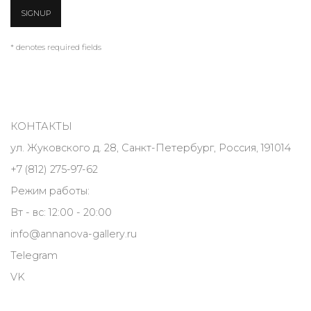
SIGNUP
* denotes required fields
КОНТАКТЫ
ул. Жуковского д. 28, Санкт-Петербург, Россия, 191014
+7 (812) 275-97-62
Режим работы:
Вт - вс: 12:00 - 20:00
info@annanova-gallery.ru
Telegram
VK