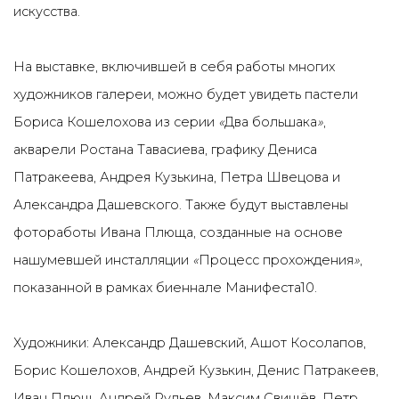
искусства.
На выставке, включившей в себя работы многих
художников галереи, можно будет увидеть пастели
Бориса Кошелохова из серии
«
Два большака
»
,
акварели Ростана Тавасиева, графику Дениса
Патракеева, Андрея Кузькина, Петра Швецова и
Александра Дашевского. Также будут выставлены
фотоработы Ивана Плюща, созданные на основе
нашумевшей инсталляции
«
Процесс прохождения
»
,
показанной в рамках биеннале Манифеста10.
Художники: Александр Дашевский, Ашот Косолапов,
Борис Кошелохов, Андрей Кузькин, Денис Патракеев,
Иван Плющ, Андрей Рудьев, Максим Свищёв, Петр