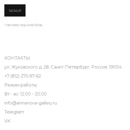
SIGNUP
* denotes required fields
КОНТАКТЫ
ул. Жуковского д. 28, Санкт-Петербург, Россия, 191014
+7 (812) 275-97-62
Режим работы:
Вт - вс: 12:00 - 20:00
info@annanova-gallery.ru
Telegram
VK