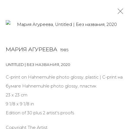
МАРИЯ АГУРЕЕВА
1985
МАРИЯ АГУРЕЕВА
1985
OVERVIEW
BIOGRAPHY
WORKS
EXHIBITIONS
ART FAIRS
NEWS
PUBLICATIONS
ПУБЛИКАЦИИ
UNTITLED | БЕЗ НАЗВАНИЯ
,
2020
САЙТ ХУДОЖНИКА
С-print on Hahnemuhle photo glossy, plastic | С-print на
бумаге Hahnemuhle photo glossy, пластик
23 x 23 cm
JOIN OUR MAILING LIST
9 1/8 x 9 1/8 in
First name *
Edition of 30 plus 2 artist's proofs
Copyright The Artist