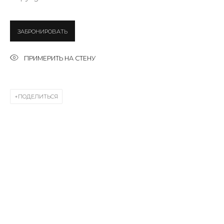
Last name *
ЗАБРОНИРОВАТЬ
Email *
ПРИМЕРИТЬ НА СТЕНУ
SIGNUP
ПОДЕЛИТЬСЯ
* denotes required fields
КОНТАКТЫ
ул. Жуковского д. 28, Санкт-Петербург, Россия,
191014
+7 (812) 275-97-62