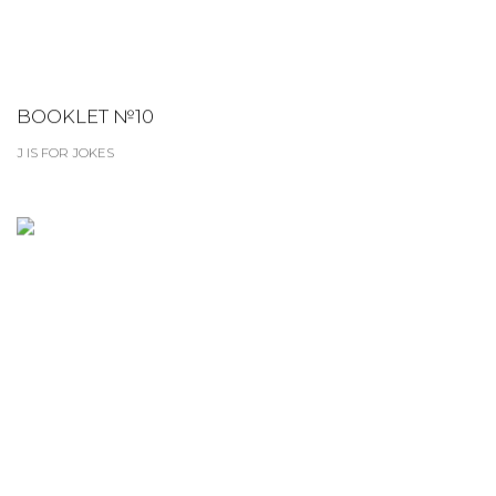
BOOKLET №10
J IS FOR JOKES