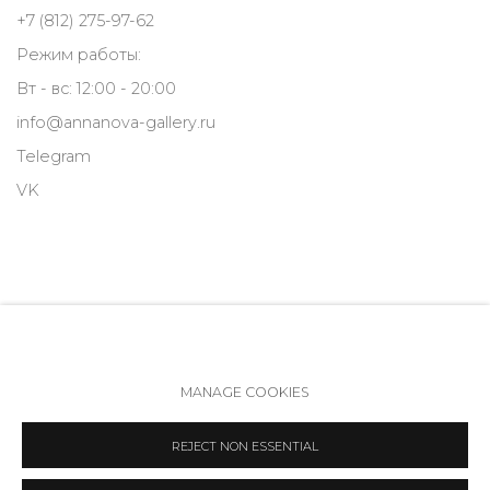
+7 (812) 275-97-62
Режим работы:
Вт - вс: 12:00 - 20:00
info@annanova-gallery.ru
Telegram
VK
MANAGE COOKIES
Политика обеспечения доступа
Manage cookies
REJECT NON ESSENTIAL
COPYRIGHT © 2026 ANNA NOVA GALLERY
SITE BY ARTLOGIC