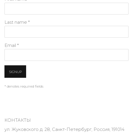
Last name *
Email *
SIGNUP
* denotes required fields
КОНТАКТЫ
ул. Жуковского д. 28, Санкт-Петербург, Россия, 191014