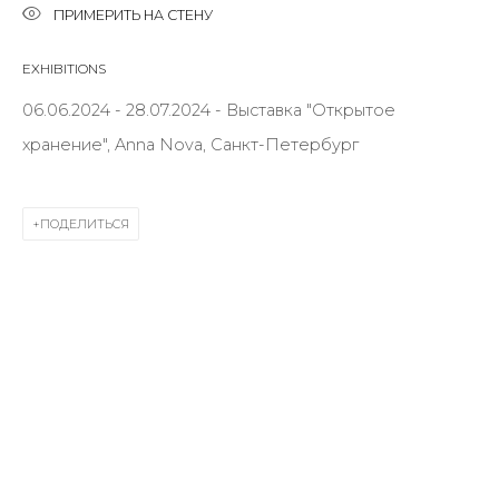
ПРИМЕРИТЬ НА СТЕНУ
First name *
EXHIBITIONS
Last name *
06.06.2024 - 28.07.2024 - Выставка "Открытое
хранение", Anna Nova, Санкт-Петербург
Email *
ПОДЕЛИТЬСЯ
SIGNUP
* denotes required fields
КОНТАКТЫ