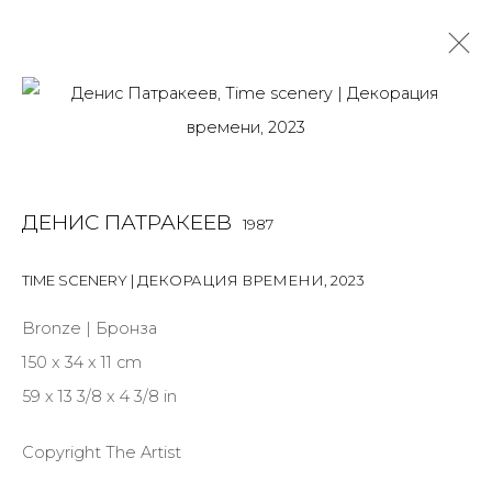
ДЕНИС ПАТРАКЕЕВ
1987
OVERVIEW
BIOGRAPHY
WORKS
EXHIBITIONS
ДЕНИС ПАТРАКЕЕВ
1987
ART FAIRS
NEWS
PUBLICATIONS
ПУБЛИКАЦИИ
СОБЫТИЯ
TIME SCENERY | ДЕКОРАЦИЯ ВРЕМЕНИ
,
2023
ALL
MIX MEDIA
PAINTING
SCULPTURE
VIDEO
Bronze | Бронза
WORK ON PAPER
150 x 34 x 11 cm
59 x 13 3/8 x 4 3/8 in
Copyright The Artist
JOIN OUR MAILING LIST