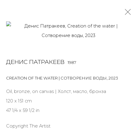
ДЕНИС ПАТРАКЕЕВ
1987
OVERVIEW
BIOGRAPHY
WORKS
EXHIBITIONS
ДЕНИС ПАТРАКЕЕВ
1987
ART FAIRS
NEWS
PUBLICATIONS
ПУБЛИКАЦИИ
СОБЫТИЯ
CREATION OF THE WATER | СОТВОРЕНИЕ ВОДЫ
,
2023
ALL
MIX MEDIA
PAINTING
SCULPTURE
VIDEO
Oil, bronze, on canvas | Холст, масло, бронза
WORK ON PAPER
120 x 151 cm
47 1/4 x 59 1/2 in
Copyright The Artist
JOIN OUR MAILING LIST