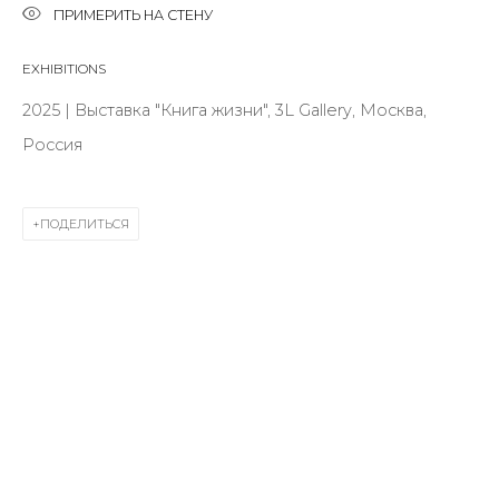
ПРИМЕРИТЬ НА СТЕНУ
First name *
EXHIBITIONS
Last name *
2025 | Выставка "Книга жизни", 3L Gallery, Москва,
Россия
Email *
ПОДЕЛИТЬСЯ
SIGNUP
* denotes required fields
КОНТАКТЫ