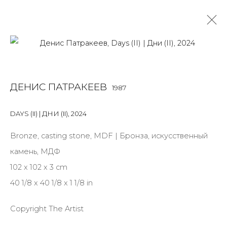
ДЕНИС ПАТРАКЕЕВ
1987
ДЕНИС ПАТРАКЕЕВ
1987
OVERVIEW
BIOGRAPHY
WORKS
EXHIBITIONS
ART FAIRS
NEWS
PUBLICATIONS
ПУБЛИКАЦИИ
DAYS (II) | ДНИ (II)
,
2024
СОБЫТИЯ
Bronze, casting stone, MDF | Бронза, искусственный
ALL
MIX MEDIA
PAINTING
SCULPTURE
VIDEO
камень, МДФ
WORK ON PAPER
102 x 102 x 3 cm
40 1/8 x 40 1/8 x 1 1/8 in
Copyright The Artist
JOIN OUR MAILING LIST