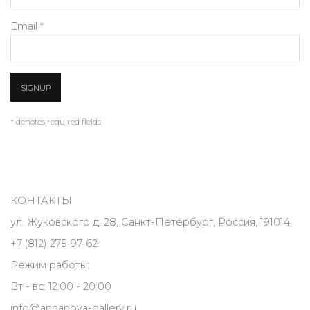
Email *
SIGNUP
* denotes required fields
КОНТАКТЫ
ул. Жуковского д. 28, Санкт-Петербург, Россия, 191014
+7 (812) 275-97-62
Режим работы:
Вт - вс: 12:00 - 20:00
info@annanova-gallery.ru