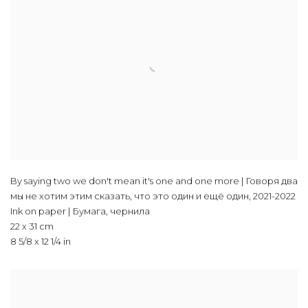
By saying two we don't mean it's one and one more | Говоря два
мы не хотим этим сказать, что это один и ещё один
,
2021-2022
Ink on paper | Бумага, чернила
22 x 31 cm
8 5/8 x 12 1/4 in