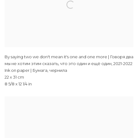
By saying two we don't mean it's one and one more | Говоря два
мы не хотим этим сказать, что это один и ещё один
,
2021-2022
Ink on paper | Бумага, чернила
22 x 31 cm
8 5/8 x 12 1/4 in