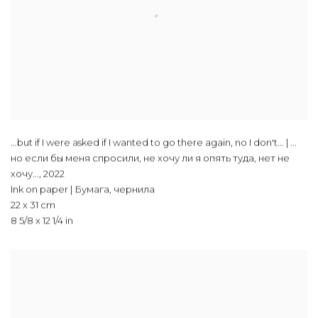
...but if I were asked if I wanted to go there again, no I don't... | ...
но если бы меня спросили, не хочу ли я опять туда, нет не
хочу...
,
2022
Ink on paper | Бумага, чернила
22 x 31 cm
8 5/8 x 12 1/4 in