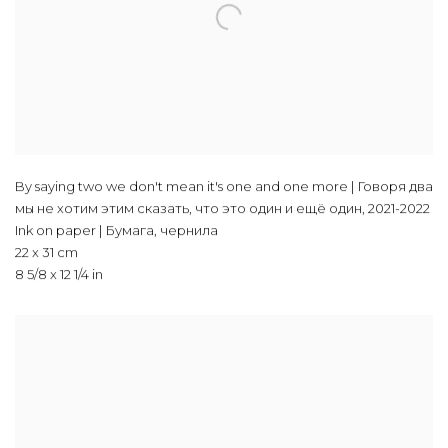
By saying two we don't mean it's one and one more | Говоря два
мы не хотим этим сказать, что это один и ещё один
,
2021-2022
Ink on paper | Бумага, чернила
22 x 31 cm
8 5/8 x 12 1/4 in