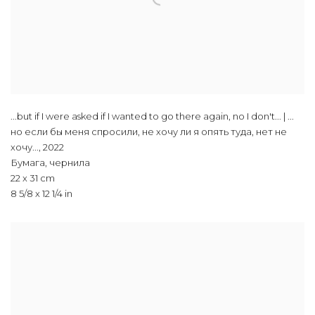
...but if I were asked if I wanted to go there again, no I don't... | ...
но если бы меня спросили, не хочу ли я опять туда, нет не
хочу...
,
2022
Бумага, чернила
22 x 31 cm
8 5/8 x 12 1/4 in