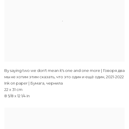
By saying two we don't mean it's one and one more | Говоря два
мы не хотим этим сказать, что это один и ещё один
,
2021-2022
Ink on paper | Бумага, чернила
22 x 31 cm
8 5/8 x 12 1/4 in