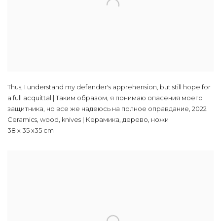
Thus, I understand my defender's apprehension, but still hope for
a full acquittal | Таким образом, я понимаю опасения моего
защитника, но все же надеюсь на полное оправдание
,
2022
Ceramics, wood, knives | Керамика, дерево, ножи
38 х 35 х35 cm