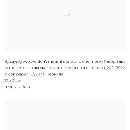
By saying two we don't mean it's one and one more | Говоря два
мы не хотим этим сказать, что это один и ещё один
,
2021-2022
Ink on paper | Бумага, чернила
22 x 31 cm
8 5/8 x 12 1/4 in