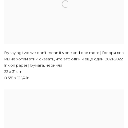
By saying two we don't mean it's one and one more | Говоря два
мы не хотим этим сказать, что это один и ещё один
,
2021-2022
Ink on paper | Бумага, чернила
22 x 31 cm
8 5/8 x 12 1/4 in