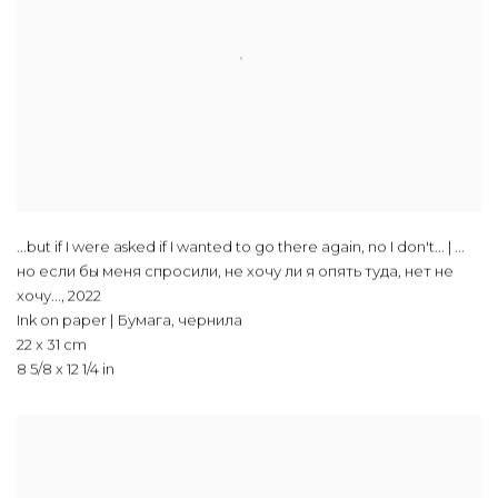
...but if I were asked if I wanted to go there again, no I don't... | ...
но если бы меня спросили, не хочу ли я опять туда, нет не
хочу...
,
2022
Ink on paper | Бумага, чернила
22 x 31 cm
8 5/8 x 12 1/4 in