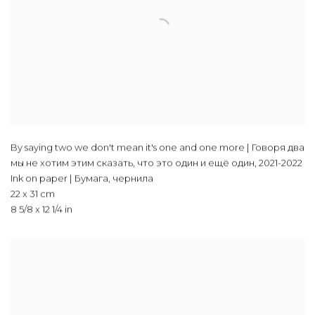
By saying two we don't mean it's one and one more | Говоря два
мы не хотим этим сказать, что это один и ещё один
,
2021-2022
Ink on paper | Бумага, чернила
22 x 31 cm
8 5/8 x 12 1/4 in