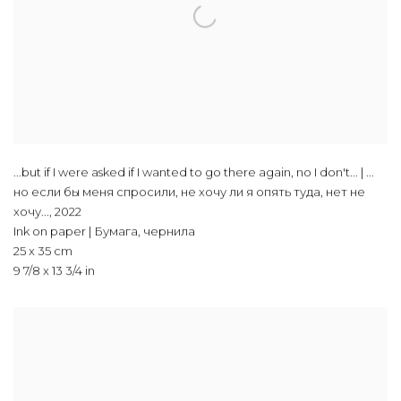
...but if I were asked if I wanted to go there again, no I don't... | ...
но если бы меня спросили, не хочу ли я опять туда, нет не
хочу...
,
2022
Ink on paper | Бумага, чернила
25 x 35 cm
9 7/8 x 13 3/4 in