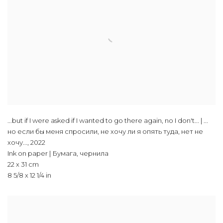
...but if I were asked if I wanted to go there again, no I don't... | ...
но если бы меня спросили, не хочу ли я опять туда, нет не
хочу...
,
2022
Ink on paper | Бумага, чернила
22 x 31 cm
8 5/8 x 12 1/4 in