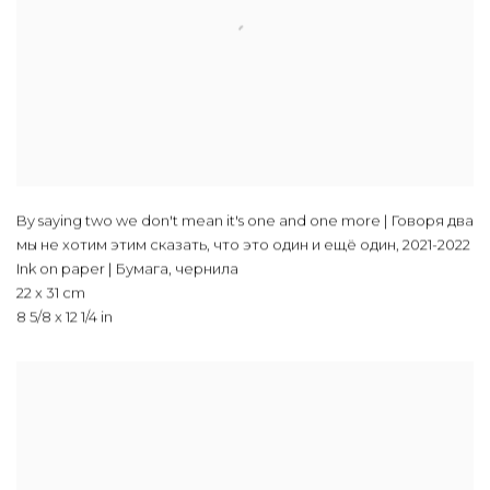
By saying two we don't mean it's one and one more | Говоря два
мы не хотим этим сказать, что это один и ещё один
,
2021-2022
Ink on paper | Бумага, чернила
22 x 31 cm
8 5/8 x 12 1/4 in