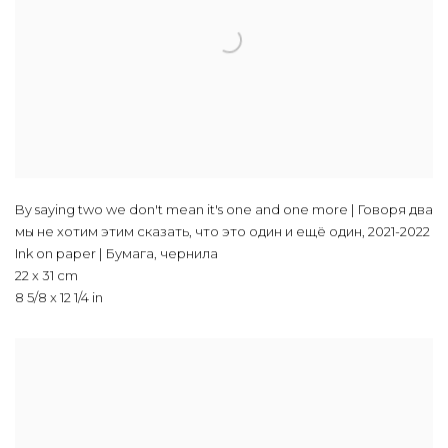
By saying two we don't mean it's one and one more | Говоря два
мы не хотим этим сказать, что это один и ещё один
,
2021-2022
Ink on paper | Бумага, чернила
22 x 31 cm
8 5/8 x 12 1/4 in