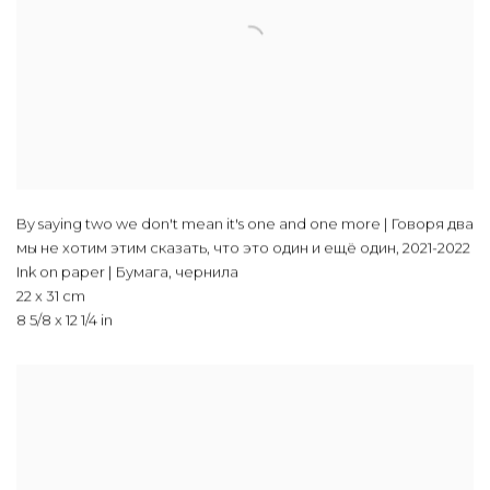
By saying two we don't mean it's one and one more | Говоря два
мы не хотим этим сказать, что это один и ещё один
,
2021-2022
Ink on paper | Бумага, чернила
22 x 31 cm
8 5/8 x 12 1/4 in