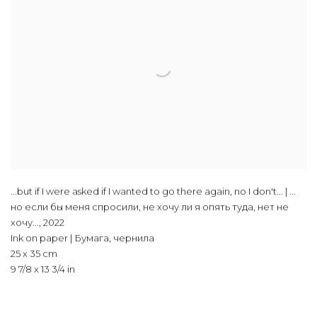
...but if I were asked if I wanted to go there again, no I don't... | ...
но если бы меня спросили, не хочу ли я опять туда, нет не
хочу...
,
2022
Ink on paper | Бумага, чернила
25 x 35 cm
9 7/8 x 13 3/4 in