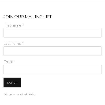
JOIN OUR MAILING LIST
First name *
Last name *
Email *
SIGNUP
* denotes required fields