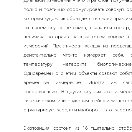
Диапазон измерения – это игра слов, получив
полно и поэтично сформулировать совокупност
которым художник обращается в своей практике
ни в коем случае не рамка, шкала или спектр,
величина, которая с каждым годом вбирает 
измерений. Практически каждая из представ
действительно что-то измеряет: себя, 
температуру метеорита, биологическ
Одновременно с этим объекты создают собст
временное измерение. Иногда им являе
повествование. В других случаях это измере
кинетическим или звуковым действием, кото
структурирует хаос, или наоборот – этот хаос п
Экспозиция состоит из 16 тщательно отобр