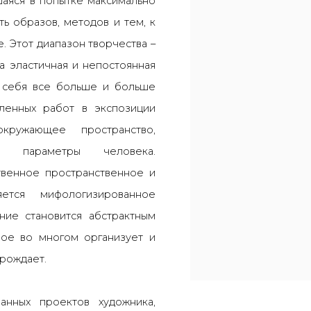
шаяся в попытке максимально
ь образов, методов и тем, к
. Этот диапазон творчества –
 а эластичная и непостоянная
в себя все больше и больше
ленных работ в экспозиции
окружающее пространство,
ие параметры человека.
венное пространственное и
тся мифологизированное
ние становится абстрактным
рое во многом организует и
орождает.
анных проектов художника,