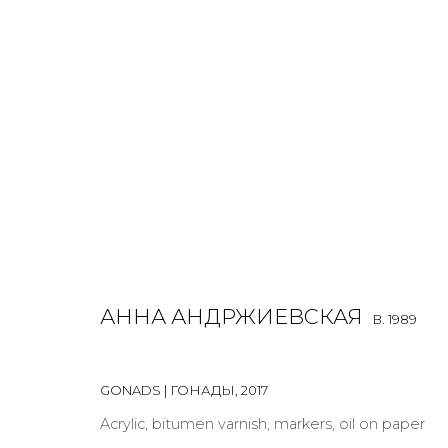
ANNA ANDRZHIEVSKAIA
B. 1989
OVERVIEW
BIOGRAPHY
WORKS
EXHIBITIONS
АННА АНДРЖИЕВСКАЯ
B. 1989
GONADS | ГОНАДЫ
,
2017
Acrylic, bitumen varnish, markers, oil on paper