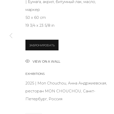
| Бумага, акрил, битумный лак, масло,
маркер
JOIN OUR MAILING LIST
50 x 60 cm
First name *
19 3/4 x 23 5/8 in
* denotes required fields
ЗАБРОНИРОВАТЬ
VIEW ON A WALL
CONTACT US
EXHIBITIONS
28 Zhukovskogo st., St. Petersburg, Russia, 191014
2025 | Mon Chouchou, Анна Андржиевская,
+7 (812) 275-97-62
ресторан MON CHOUCHOU, Санкт-
info@annanova-gallery.ru
Петербург, Россия
Telegram
VK