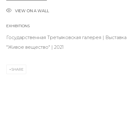
First name *
VIEW ON A WALL
EXHIBITIONS
Last name *
Государственная Третьяковская галерея | Выставка
"Живое вещество" | 2021
Email *
SHARE
SIGNUP
* denotes required fields
CONTACT US