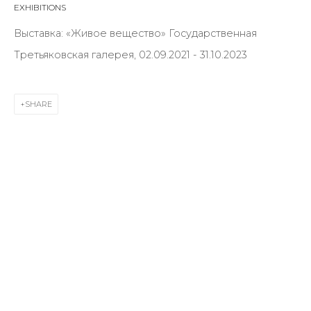
EXHIBITIONS
First name *
Выставка: «Живое вещество» Государственная
Третьяковская галерея, 02.09.2021 - 31.10.2023
Last name *
SHARE
Email *
SIGNUP
* denotes required fields
CONTACT US