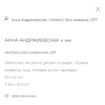
ANNA ANDRZHIEVSKAIA
B. 1989
АННА АНДРЖИЕВСКАЯ
B. 1989
OVERVIEW
BIOGRAPHY
WORKS
EXHIBITIONS
ART FAIRS
NEWS
PUBLICATIONS
PRESS
EVENTS
UNTITLED | БЕЗ НАЗВАНИЯ
,
2017
ARTIST WEBSITE
Watercolor, ink, pencil, gel pen on paper | Бумага,
ALL
INSTALLATION
MIX MEDIA
PAINTING
акварель, тушь, гелевые ручки, карандаш
SCULPTURE
WORK ON PAPER
30 x 42 cm
11 3/4 x 16 1/2 in
VIEW ON A WALL
JOIN OUR MAILING LIST