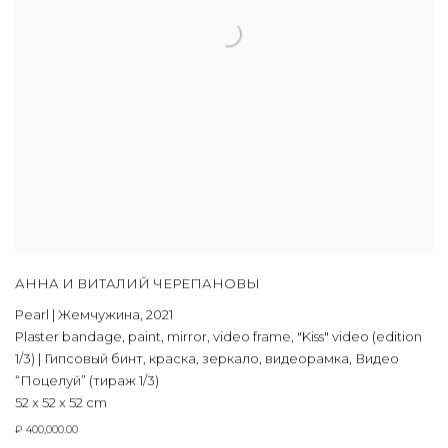
АННА И ВИТАЛИЙ ЧЕРЕПАНОВЫ
Pearl | Жемчужина
,
2021
Plaster bandage
,
paint
,
mirror
,
video frame
,
"Kiss" video (edition
1/3) | Гипсовый бинт
,
краска
,
зеркало
,
видеорамка
,
Видео
“Поцелуй” (тираж 1/3)
52 х 52 х 52 cm
₽ 400,000.00