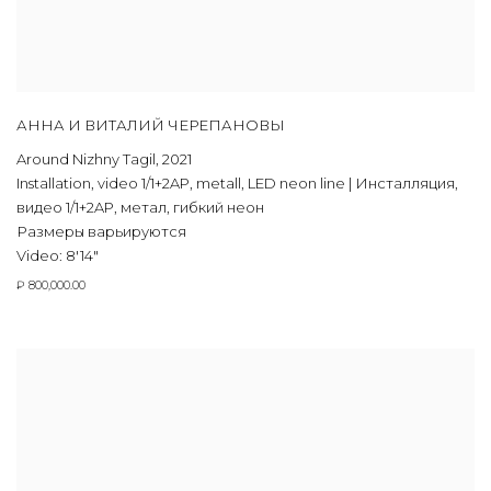
АННА И ВИТАЛИЙ ЧЕРЕПАНОВЫ
Around Nizhny Tagil
,
2021
Installation
,
video 1/1+2AP
,
metall
,
LED neon line | Инсталляция
,
видео 1/1+2AP
,
метал
,
гибкий неон
Размеры варьируются
Video: 8'14"
₽ 800,000.00