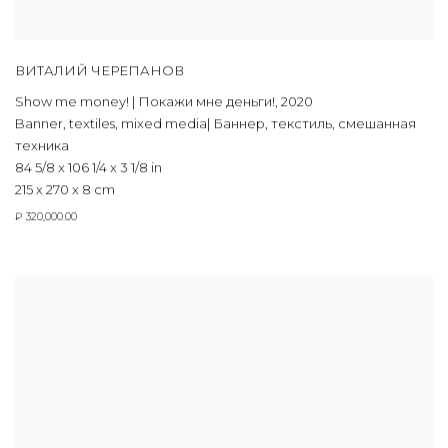
ВИТАЛИЙ ЧЕРЕПАНОВ
Show me money! | Покажи мне деньги!
,
2020
Banner
,
textiles
,
mixed media| Баннер
,
текстиль
,
смешанная
техника
84 5/8 x 106 1/4 x 3 1/8 in
215 x 270 x 8 cm
₽ 320,000.00