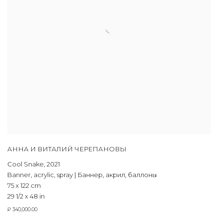
АННА И ВИТАЛИЙ ЧЕРЕПАНОВЫ
Cool Snake
,
2021
Banner
,
acrylic
,
spray | Баннер
,
акрил
,
баллоны
75 x 122 cm
29 1/2 x 48 in
₽ 340,000.00