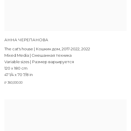
АННА ЧЕРЕПАНОВА
The cat's house | Кошкин дом
,
2017-2022
,
2022
Mixed Media | Смешанная техника
Variable sizes | Размер варьируется
120 x 180 cm
47 1/4 x 70 7/8 in
₽ 360,000.00