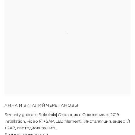
АННА И ВИТАЛИЙ ЧЕРЕПАНОВЫ
Security guard in Sokolniki| Охранник в Сокольниках
,
2019
Installation
,
video 1/1 + 2AP
,
LED filament | Инсталляция
,
видео 1/1
+ 2AP
,
светодиодная нить
Размер варьируется