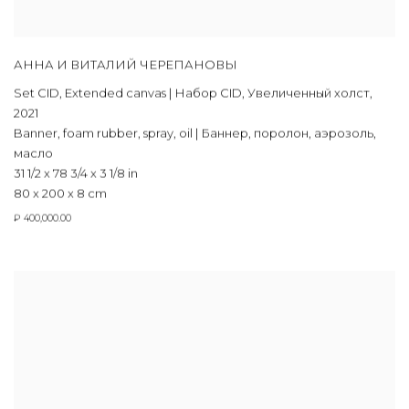
АННА И ВИТАЛИЙ ЧЕРЕПАНОВЫ
Set CID
,
Extended canvas | Набор CID
,
Увеличенный холст
,
2021
Banner
,
foam rubber
,
spray
,
oil | Баннер
,
поролон
,
аэрозоль
,
масло
31 1/2 x 78 3/4 x 3 1/8 in
80 x 200 x 8 cm
₽ 400,000.00