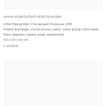
АННА И ВИТАЛИЙ ЧЕРЕПАНОВЫ
Little Pissing Man | Писающий Мальчик
,
2019
Plaster bandage
,
wood
,
stones
,
water
,
water pump | Гипсовый
бинт
,
дерево
,
камни
,
вода
,
аквапомпа
103 x 40 x 40 cm
₽ 420,000.00