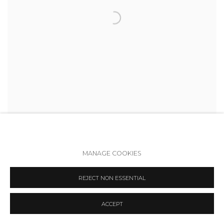
АННА И ВИТАЛИЙ ЧЕРЕПАНОВЫ
MANAGE COOKIES
Saddam | Саддам
,
2021
Oil on banner | Баннер
,
масло
REJECT NON ESSENTIAL
44 7/8 x 57 7/8 x 2 in
114 x 147 x 5 cm
ACCEPT
₽ 350,000.00