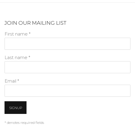
JOIN OUR MAILING LIST
First name *
Last name *
Email *
SIGNUP
* denotes required fields