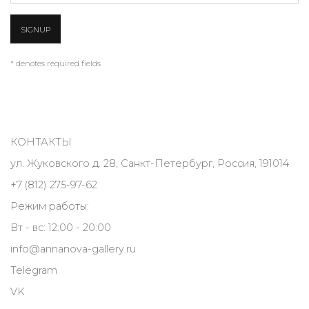
SIGNUP
* denotes required fields
КОНТАКТЫ
ул. Жуковского д. 28, Санкт-Петербург, Россия, 191014
+7 (812) 275-97-62
Режим работы:
Вт - вс: 12:00 - 20:00
info@annanova-gallery.ru
Telegram
VK