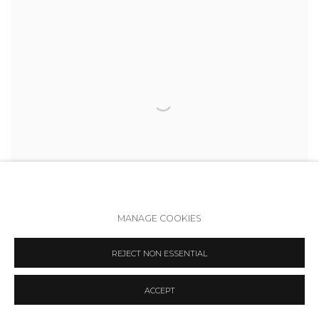
SUMMER CAMP 07/19
MANAGE COOKIES
СЕВЕР-7
REJECT NON ESSENTIAL
27 ИЮЛЯ - 26 ОКТЯБРЯ 2019
ACCEPT